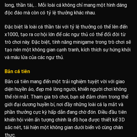
long, thần tài,… Mỗi loài cá không chỉ mang một hình dáng
độc đáo mà còn có tỷ lệ thưởng khác nhau.
Đặc biệt là loài cá thần tài với tỷ lệ thưởng có thể lên đến
x1000, tạo ra cơ hội lớn để các ngư thủ có thể đổi đời từ
trò chơi này. Đặc biệt, tính năng minigame trong trò chơi sẽ
tạo nên một không gian cạnh tranh, kích thích sự hứng khởi
và máu lửa của các ngư thủ.
Bắn cá tiên
Bắn cá tiên mang đến một trải nghiệm tuyệt vời với giao
diện huyền ảo, đẹp mê lòng người, khiến người chơi không
thể rời mắt. Tham gia trò chơi, bạn sẽ đắm chìm trong thế
giới đại dương huyền bí, nơi đầy những loài cá lạ mắt và
phần thưởng cực kỳ hấp dẫn đang chờ đón. Điều đầu tiên
khiến hội viên ấn tượng chính là đồ họa được thiết kế 3D
sắc nét, tái hiện một không gian dưới biển vô cùng chân
thực.