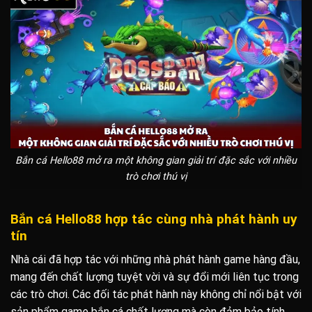
Bắn cá Hello88 mở ra một không gian giải trí đặc sắc với nhiều
trò chơi thú vị
Bắn cá Hello88 hợp tác cùng nhà phát hành uy
tín
Nhà cái đã hợp tác với những nhà phát hành game hàng đầu,
mang đến chất lượng tuyệt vời và sự đổi mới liên tục trong
các trò chơi. Các đối tác phát hành này không chỉ nổi bật với
sản phẩm game bắn cá chất lượng mà còn đảm bảo tính