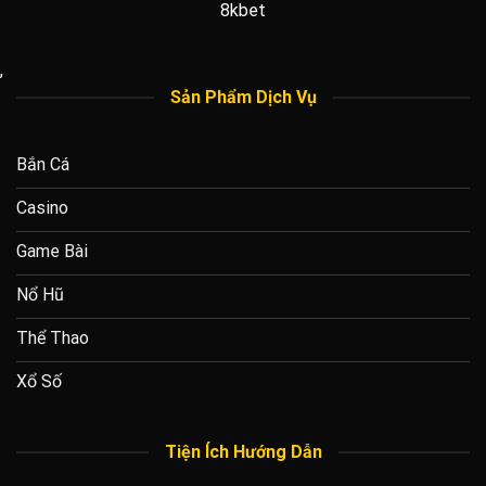
8kbet
,
Sản Phẩm Dịch Vụ
Bắn Cá
Casino
Game Bài
Nổ Hũ
Thể Thao
Xổ Số
Tiện Ích Hướng Dẫn