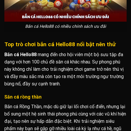
Bắn cá Hello88 có nhiều chính sách ưu đãi
Top trò chơi bắn cá Hello88 nổi bật nên thử
Bắn cá Hello88
mang đến cho hội viên một bộ sưu tập đa
dạng với hơn 100 chủ đề săn cá khác nhau. Sự phong phú
này không chỉ làm cho trải nghiệm chơi game trở nên thú vị
và đầy màu sắc mà còn tạo ra một môi trường ngư trường
bùng nổ, đầy sự cạnh tranh.
Săn cá rồng thần
Bắn cá Rồng Thần, mặc dù giữ lại lối chơi cổ điển, nhưng lại
bổ sung một hệ sinh thái phong phú cùng với các vũ khí hiện
đại, tạo nên sự hấp dẫn đặc biệt. Khi trải nghiệm siêu
phẩm này bạn sẽ gặp gỡ nhiều loài cá kỳ lạ như cá hề, ngũ