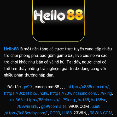
Hello88
là một nền tảng cá cược trực tuyến cung cấp nhiều
trò chơi phong phú, bao gồm game bài, live casino và các
trò chơi khác như bắn cá và nổ hũ. Tại đây, người chơi có
thể tìm thấy những trải nghiệm giải trí đa dạng cùng với
nhiều phần thưởng hấp dẫn.
Đối tác:
go99
, casino mm88 , , , ,
https://u888com.info/
,
https://8kbet.bio/
,
nohu
,
https://23wincasino.com/
,
79king
,
ok 365
,
https://88clb.rsvp/
,
79king
,
bet88
,
bet88vn
,
789win link
, ,
go99com.site
, 99OK COM ,
uu88
,
https://lc88crday.com/
,
GO99
,
UU88
, 23WIN, ,
98WIN.COM
,