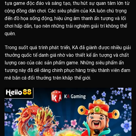
tựa game độc đáo và sáng tạo, thu hút sự quan tâm lớn từ
cộng đồng dân chơi. Các siêu phẩm của KA luôn chú trọng
đến đồ họa sống động, hiệu ứng âm thanh ấn tượng và lối
chơi hấp dẫn, tạo nên những trải nghiệm giải trí không thể
quên.
Trong suốt quá trình phát triển, KA đã giành được nhiều giải
thưởng quốc tế danh giá nhờ vào thiết kế ấn tượng và chất
lượng cao của các sản phẩm game. Những siêu phẩm ấn
tượng này đã dễ dàng chinh phục hàng triệu thành viên đam
mê bắn cá đổi thưởng trên khắp thế giới.