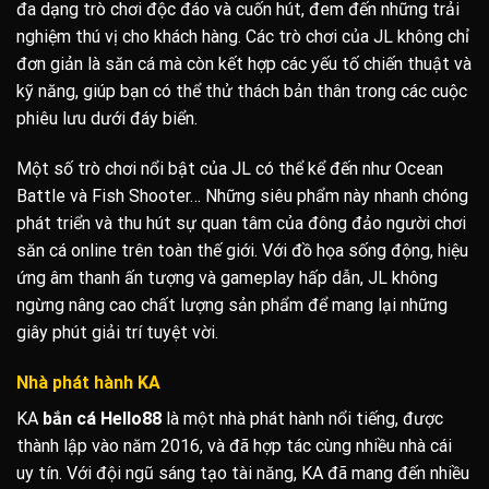
đa dạng trò chơi độc đáo và cuốn hút, đem đến những trải
nghiệm thú vị cho khách hàng. Các trò chơi của JL không chỉ
đơn giản là săn cá mà còn kết hợp các yếu tố chiến thuật và
kỹ năng, giúp bạn có thể thử thách bản thân trong các cuộc
phiêu lưu dưới đáy biển.
Một số trò chơi nổi bật của JL có thể kể đến như Ocean
Battle và Fish Shooter… Những siêu phẩm này nhanh chóng
phát triển và thu hút sự quan tâm của đông đảo người chơi
săn cá online trên toàn thế giới. Với đồ họa sống động, hiệu
ứng âm thanh ấn tượng và gameplay hấp dẫn, JL không
ngừng nâng cao chất lượng sản phẩm để mang lại những
giây phút giải trí tuyệt vời.
Nhà phát hành KA
KA
bắn cá Hello88
là một nhà phát hành nổi tiếng, được
thành lập vào năm 2016, và đã hợp tác cùng nhiều nhà cái
uy tín. Với đội ngũ sáng tạo tài năng, KA đã mang đến nhiều