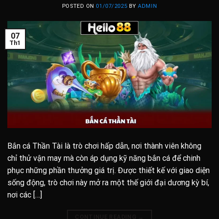
POSTED ON
01/07/2025
BY
ADMIN
07
Th1
Bắn cá Thần Tài là trò chơi hấp dẫn, nơi thành viên không
chỉ thử vận may mà còn áp dụng kỹ năng bắn cá để chinh
phục những phần thưởng giá trị. Được thiết kế với giao diện
sống động, trò chơi này mở ra một thế giới đại dương kỳ bí,
nơi các […]
CONTINUE READING
→