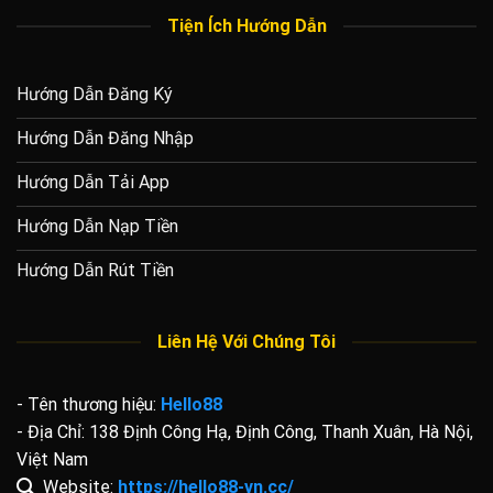
Tiện Ích Hướng Dẫn
Hướng Dẫn Đăng Ký
Hướng Dẫn Đăng Nhập
Hướng Dẫn Tải App
Hướng Dẫn Nạp Tiền
Hướng Dẫn Rút Tiền
Liên Hệ Với Chúng Tôi
- Tên thương hiệu:
Hello88
- Địa Chỉ: 138 Định Công Hạ, Định Công, Thanh Xuân, Hà Nội,
Việt Nam
Website:
https://hello88-vn.cc/