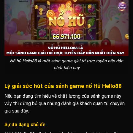
Nổ hũ Hello88 là một sảnh game giải trí trực tuyến hấp dẫn
nhất hiện nay
Lý giải sức hút của sảnh game nổ Hũ Hello88
Nếu bạn đang tìm hiểu về chất lượng của sảnh game này
vậy thì đừng bỏ qua những đánh giá khách quan từ chuyên
gia sau đây:
Sự đa dạng chủ đề