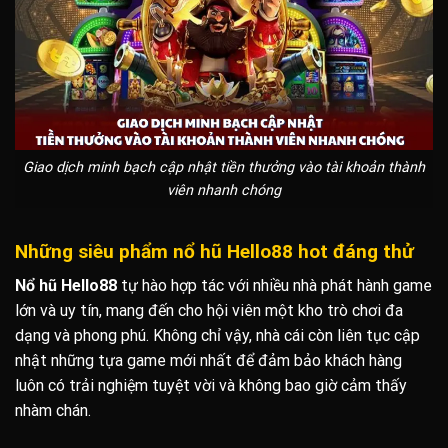
Giao dịch minh bạch cập nhật tiền thưởng vào tài khoản thành
viên nhanh chóng
Những siêu phẩm nổ hũ Hello88 hot đáng thử
Nổ hũ Hello88
tự hào hợp tác với nhiều nhà phát hành game
lớn và uy tín, mang đến cho hội viên một kho trò chơi đa
dạng và phong phú. Không chỉ vậy, nhà cái còn liên tục cập
nhật những tựa game mới nhất để đảm bảo khách hàng
luôn có trải nghiệm tuyệt vời và không bao giờ cảm thấy
nhàm chán.