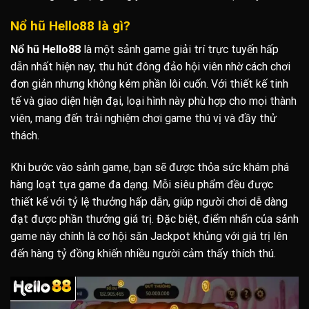
Nổ hũ Hello88 là gì?
Nổ hũ Hello88
là một sảnh game giải trí trực tuyến hấp
dẫn nhất hiện nay, thu hút đông đảo hội viên nhờ cách chơi
đơn giản nhưng không kém phần lôi cuốn. Với thiết kế tinh
tế và giao diện hiện đại, loại hình này phù hợp cho mọi thành
viên, mang đến trải nghiệm chơi game thú vị và đầy thử
thách.
Khi bước vào sảnh game, bạn sẽ được thỏa sức khám phá
hàng loạt tựa game đa dạng. Mỗi siêu phẩm đều được
thiết kế với tỷ lệ thưởng hấp dẫn, giúp người chơi dễ dàng
đạt được phần thưởng giá trị. Đặc biệt, điểm nhấn của sảnh
game này chính là cơ hội săn Jackpot khủng với giá trị lên
đến hàng tỷ đồng khiến nhiều người cảm thấy thích thú.