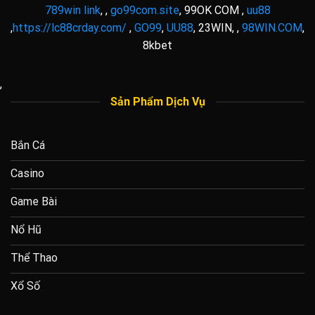
789win link
, ,
go99com.site
, 99OK COM ,
uu88
,
https://lc88crday.com/
,
GO99
,
UU88
, 23WIN, ,
98WIN.COM
,
8kbet
,
Sản Phẩm Dịch Vụ
Bắn Cá
Casino
Game Bài
Nổ Hũ
Thể Thao
Xổ Số