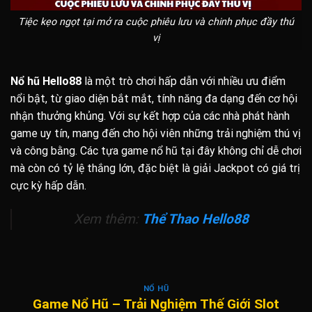
Tiệc kẹo ngọt tại mở ra cuộc phiêu lưu và chinh phục đầy thú
vị
Nổ hũ Hello88
là một trò chơi hấp dẫn với nhiều ưu điểm
nổi bật, từ giao diện bắt mắt, tính năng đa dạng đến cơ hội
nhận thưởng khủng. Với sự kết hợp của các nhà phát hành
game uy tín, mang đến cho hội viên những trải nghiệm thú vị
và công bằng. Các tựa game nổ hũ tại đây không chỉ dễ chơi
mà còn có tỷ lệ thắng lớn, đặc biệt là giải Jackpot có giá trị
cực kỳ hấp dẫn.
Xem thêm:
Thể Thao Hello88
NỔ HŨ
Game Nổ Hũ – Trải Nghiệm Thế Giới Slot