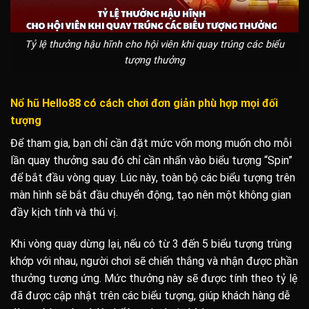
Tỷ lệ thưởng hậu hĩnh cho hội viên khi quay trúng các biểu
tượng thưởng
Nổ hũ Hello88 có cách chơi đơn giản phù hợp mọi đối
tượng
Để tham gia, bạn chỉ cần đặt mức vốn mong muốn cho mỗi
lần quay thưởng sau đó chỉ cần nhấn vào biểu tượng “Spin”
để bắt đầu vòng quay. Lúc này, toàn bộ các biểu tượng trên
màn hình sẽ bắt đầu chuyển động, tạo nên một không gian
đầy kịch tính và thú vị.
Khi vòng quay dừng lại, nếu có từ 3 đến 5 biểu tượng trùng
khớp với nhau, người chơi sẽ chiến thắng và nhận được phần
thưởng tương ứng. Mức thưởng này sẽ được tính theo tỷ lệ
đã được cập nhật trên các biểu tượng, giúp khách hàng dễ