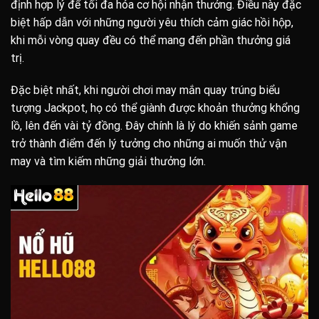
định hợp lý để tối đa hóa cơ hội nhận thưởng. Điều này đặc
biệt hấp dẫn với những người yêu thích cảm giác hồi hộp,
khi mỗi vòng quay đều có thể mang đến phần thưởng giá
trị.
Đặc biệt nhất, khi người chơi may mắn quay trúng biểu
tượng Jackpot, họ có thể giành được khoản thưởng khổng
lồ, lên đến vài tỷ đồng. Đây chính là lý do khiến sảnh game
trở thành điểm đến lý tưởng cho những ai muốn thử vận
may và tìm kiếm những giải thưởng lớn.