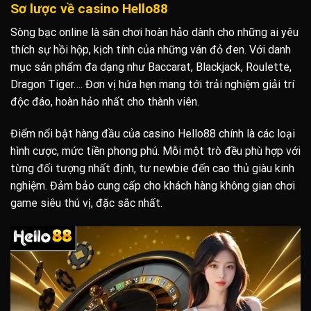
Sơ lược về casino Hello88
Sòng bạc online là sân chơi hoàn hảo dành cho những ai yêu
thích sự hồi hộp, kịch tính của những ván đỏ đen. Với danh
mục sản phẩm đa dạng như Baccarat, Blackjack, Roulette,
Dragon Tiger…. Đơn vị hứa hẹn mang tới trải nghiệm giải trí
độc đáo, hoàn hảo nhất cho thành viên.
Điểm nổi bật hàng đầu của casino Hello88 chính là các loại
hình cược, mức tiền phong phú. Mỗi một trò đều phù hợp với
từng đối tượng nhất định, tư newbie đến cao thủ giàu kinh
nghiệm. Đảm bảo cung cấp cho khách hàng không gian chơi
game siêu thú vị, đặc sắc nhất.