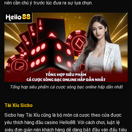
nên cần chú ý trước lúc đưa ra sự lựa chọn.
Tổng hợp siêu phẩm cá cược sòng bạc online hấp dẫn nhất
Tài Xỉu Sicbo
Sicbo hay Tài Xỉu cũng là bộ môn cá cược theo cửa được
yêu thích hàng đầu casino Hello88. Với cách chơi, luật lệ
siêu đơn giản nên khách hàng dễ dàng bắt đầu ván đấu tiêu