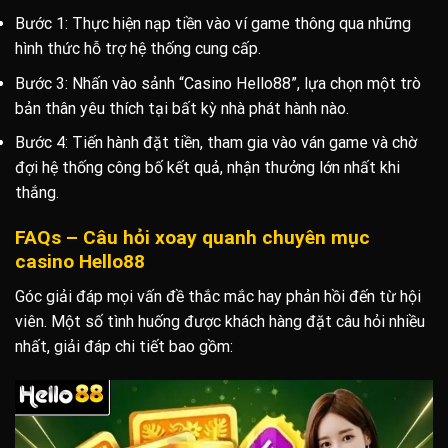
Bước 1: Thực hiện nạp tiền vào ví game thông qua những
hình thức hỗ trợ hệ thống cung cấp.
Bước 3: Nhấn vào sảnh “Casino Hello88”, lựa chọn một trò
bản thân yêu thích tại bất kỳ nhà phát hành nào.
Bước 4: Tiến hành đặt tiền, tham gia vào ván game và chờ
đợi hệ thống công bố kết quả, nhận thưởng lớn nhất khi
thắng.
FAQs – Câu hỏi xoay quanh chuyên mục
casino Hello88
Góc giải đáp mọi vấn đề thắc mắc hay phản hồi đến từ hội
viên. Một số tình huống được khách hàng đặt câu hỏi nhiều
nhất, giải đáp chi tiết bao gồm: