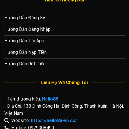
Hướng Dẫn Đăng Ký
Hướng Dẫn Đăng Nhập
Hướng Dẫn Tải App
Hướng Dẫn Nạp Tiền
Hướng Dẫn Rút Tiền
Liên Hệ Với Chúng Tôi
- Tên thương hiệu:
Hello88
- Địa Chỉ: 138 Định Công Hạ, Định Công, Thanh Xuân, Hà Nội,
Việt Nam
Website:
https://hello88-vn.cc/
Hotline: 0979008499