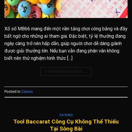
Xổ số MB66 mang đến một nền tảng chơi công bằng và đầy
bất ngờ cho những ai tham gia. Đặc biệt, tỷ lệ thưởng đang
ngày càng trở nên hấp dẫn, giúp người chơi dễ dàng giành
được giải thưởng lớn. Nếu bạn vẫn đang phân vân không
biết nên thử nghiệm hình thức […]
CONTINUE READING
→
Posted in
Casino
CASINO
Tool Baccarat Công Cụ Không Thể Thiếu
Tại Sòng Bài