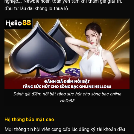
nghiệp,… Newbie hoàn toàn yên tâm khi tham gia giải trí,
đầu tư lâu dài không lo thua lỗ.
Đánh giá điểm nổi bật tăng sức hút cho sòng bạc online
Hello88
Hệ thống bảo mật cao
Mọi thông tin hội viên cung cấp lúc đăng ký tài khoản đều