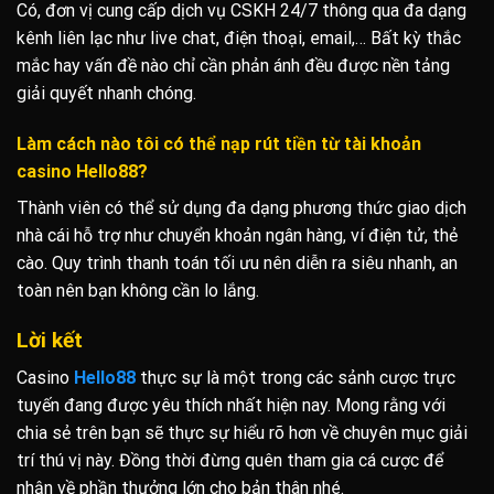
Có, đơn vị cung cấp dịch vụ CSKH 24/7 thông qua đa dạng
kênh liên lạc như live chat, điện thoại, email,… Bất kỳ thắc
mắc hay vấn đề nào chỉ cần phản ánh đều được nền tảng
giải quyết nhanh chóng.
Làm cách nào tôi có thể nạp rút tiền từ tài khoản
casino Hello88?
Thành viên có thể sử dụng đa dạng phương thức giao dịch
nhà cái hỗ trợ như chuyển khoản ngân hàng, ví điện tử, thẻ
cào. Quy trình thanh toán tối ưu nên diễn ra siêu nhanh, an
toàn nên bạn không cần lo lắng.
Lời kết
Casino
Hello88
thực sự là một trong các sảnh cược trực
tuyến đang được yêu thích nhất hiện nay. Mong rằng với
chia sẻ trên bạn sẽ thực sự hiểu rõ hơn về chuyên mục giải
trí thú vị này. Đồng thời đừng quên tham gia cá cược để
nhận về phần thưởng lớn cho bản thân nhé.