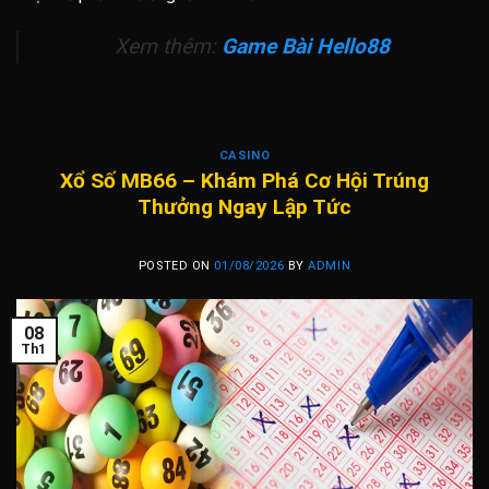
Xem thêm:
Game Bài Hello88
CASINO
Xổ Số MB66 – Khám Phá Cơ Hội Trúng
Thưởng Ngay Lập Tức
POSTED ON
01/08/2026
BY
ADMIN
08
Th1