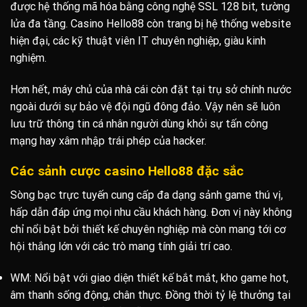
được hệ thống mã hóa bằng công nghệ SSL 128 bit, tường
lửa đa tầng. Casino Hello88 còn trang bị hệ thống website
hiện đại, các kỹ thuật viên IT chuyên nghiệp, giàu kinh
nghiệm.
Hơn hết, máy chủ của nhà cái còn đặt tại trụ sở chính nước
ngoài dưới sự bảo vệ đội ngũ đông đảo. Vậy nên sẽ luôn
lưu trữ thông tin cá nhân người dùng khỏi sự tấn công
mạng hay xâm nhập trái phép của hacker.
Các sảnh cược casino Hello88 đặc sắc
Sòng bạc trực tuyến cung cấp đa dạng sảnh game thú vị,
hấp dẫn đáp ứng mọi nhu cầu khách hàng. Đơn vị này không
chỉ nổi bật bởi thiết kế chuyên nghiệp mà còn mang tới cơ
hội thắng lớn với các trò mang tính giải trí cao.
WM: Nổi bật với giao diện thiết kế bắt mắt, kho game hot,
âm thanh sống động, chân thực. Đồng thời tỷ lệ thưởng tại