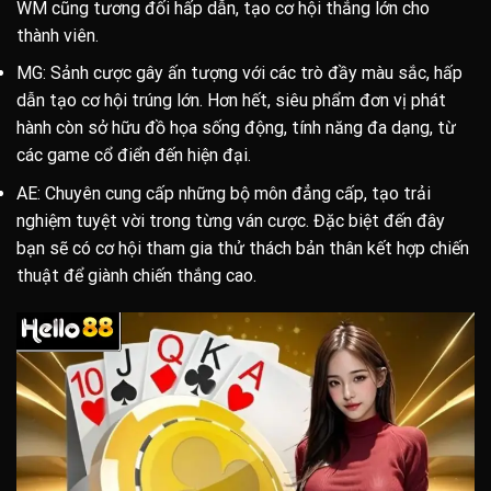
WM cũng tương đối hấp dẫn, tạo cơ hội thắng lớn cho
thành viên.
MG: Sảnh cược gây ấn tượng với các trò đầy màu sắc, hấp
dẫn tạo cơ hội trúng lớn. Hơn hết, siêu phẩm đơn vị phát
hành còn sở hữu đồ họa sống động, tính năng đa dạng, từ
các game cổ điển đến hiện đại.
AE: Chuyên cung cấp những bộ môn đẳng cấp, tạo trải
nghiệm tuyệt vời trong từng ván cược. Đặc biệt đến đây
bạn sẽ có cơ hội tham gia thử thách bản thân kết hợp chiến
thuật để giành chiến thắng cao.