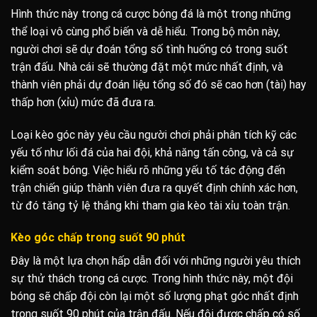
Hình thức này trong cá cược bóng đá là một trong những
thể loại vô cùng phổ biến và dễ hiểu. Trong bộ môn này,
người chơi sẽ dự đoán tổng số tình huống có trong suốt
trận đấu. Nhà cái sẽ thường đặt một mức nhất định, và
thành viên phải dự đoán liệu tổng số đó sẽ cao hơn (tài) hay
thấp hơn (xỉu) mức đã đưa ra.
Loại kèo góc này yêu cầu người chơi phải phân tích kỹ các
yếu tố như lối đá của hai đội, khả năng tấn công, và cả sự
kiểm soát bóng. Việc hiểu rõ những yếu tố tác động đến
trận chiến giúp thành viên đưa ra quyết định chính xác hơn,
từ đó tăng tỷ lệ thắng khi tham gia kèo tài xỉu toàn trận.
Kèo góc chấp trong suốt 90 phút
Đây là một lựa chọn hấp dẫn đối với những người yêu thích
sự thử thách trong cá cược. Trong hình thức này, một đội
bóng sẽ chấp đội còn lại một số lượng phạt góc nhất định
trong suốt 90 phút của trận đấu. Nếu đội được chấp có số