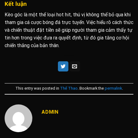
Kết luận
Kèo góc là một thể loại hot hit, thú vị không thể bỏ qua khi
tham gia cá cược bóng đá trực tuyến. Việc hiểu rõ cách thức
và chiến thuật đặt tiền sẽ giúp người tham gia cảm thấy tự
tin hơn trong việc đưa ra quyết định, từ đó gia tăng cơ hội
chiến thắng của bản thân.
This entry was posted in
Thể Thao
. Bookmark the
permalink
.
ADMIN