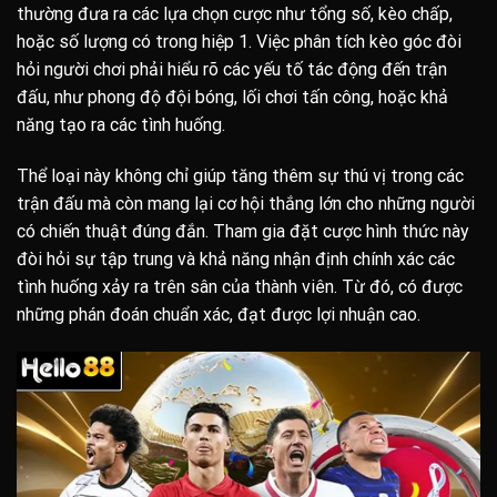
thường đưa ra các lựa chọn cược như tổng số, kèo chấp,
hoặc số lượng có trong hiệp 1. Việc phân tích kèo góc đòi
hỏi người chơi phải hiểu rõ các yếu tố tác động đến trận
đấu, như phong độ đội bóng, lối chơi tấn công, hoặc khả
năng tạo ra các tình huống.
Thể loại này không chỉ giúp tăng thêm sự thú vị trong các
trận đấu mà còn mang lại cơ hội thắng lớn cho những người
có chiến thuật đúng đắn. Tham gia đặt cược hình thức này
đòi hỏi sự tập trung và khả năng nhận định chính xác các
tình huống xảy ra trên sân của thành viên. Từ đó, có được
những phán đoán chuẩn xác, đạt được lợi nhuận cao.