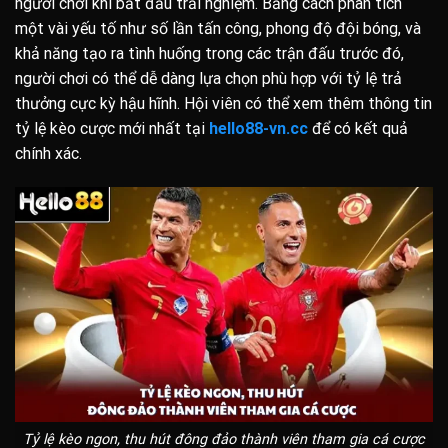
người chơi khi bắt đầu trải nghiệm. Bằng cách phân tích
một vài yếu tố như số lần tấn công, phong độ đội bóng, và
khả năng tạo ra tình huống trong các trận đấu trước đó,
người chơi có thể dễ dàng lựa chọn phù hợp với tỷ lệ trả
thưởng cực kỳ hậu hĩnh. Hội viên có thể xem thêm thông tin
tỷ lệ kèo cược mới nhất tại
hello88-vn.cc
để có kết quả
chính xác.
Tỷ lệ kèo ngon, thu hút đông đảo thành viên tham gia cá cược