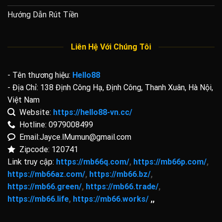
Hướng Dẫn Rút Tiền
Liên Hệ Với Chúng Tôi
- Tên thương hiệu:
Hello88
- Địa Chỉ: 138 Định Công Hạ, Định Công, Thanh Xuân, Hà Nội,
Việt Nam
Website:
https://hello88-vn.cc/
Hotline: 0979008499
Email:
Jayce.lMumun@gmail.com
Zipcode: 120741
Link truy cập:
https://mb66q.com/
,
https://mb66p.com/
,
https://mb66az.com/
,
https://mb66.bz/
,
https://mb66.green/
,
https://mb66.trade/
,
https://mb66.life
,
https://mb66.works/
,,