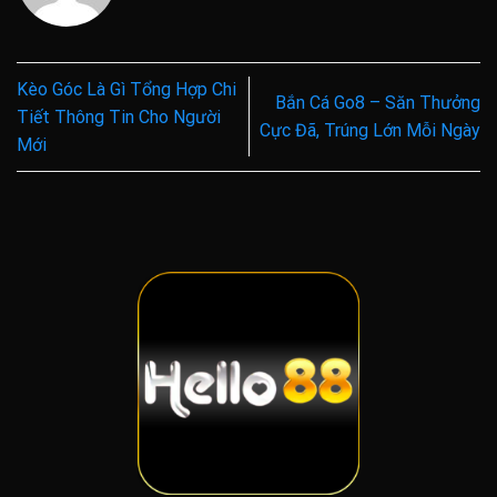
Kèo Góc Là Gì Tổng Hợp Chi
Bắn Cá Go8 – Săn Thưởng
Tiết Thông Tin Cho Người
Cực Đã, Trúng Lớn Mỗi Ngày
Mới