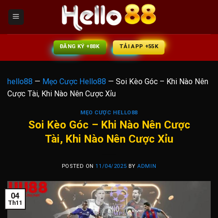
Skip
to
content
ĐĂNG KÝ +88K
TẢI APP +55K
hello88
—
Mẹo Cược Hello88
—
Soi Kèo Góc – Khi Nào Nên
Cược Tài, Khi Nào Nên Cược Xỉu
MẸO CƯỢC HELLO88
Soi Kèo Góc – Khi Nào Nên Cược
Tài, Khi Nào Nên Cược Xỉu
POSTED ON
11/04/2025
BY
ADMIN
04
Th11