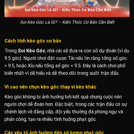
Soi Kèo Góc Là Gì? – Kiến Thức Cơ Bản Cần Biết
Cách tính kèo góc cơ bản
Trong
Soi Kèo Góc
, nhà cái sẽ đưa ra con số dự đoán (ví dụ
9.5 góc). Người chơi đặt cược Tài nếu tin rằng tổng số góc
> 9.5, hoặc Xỉu nếu tổng số góc < 9.5. Đây là cách chơi phổ
biến nhất vì dễ hiểu và dễ theo dõi trong suốt trận đấu.
Vì sao nên chọn kèo góc thay vì kèo khác
Kèo góc không bị ảnh hưởng bởi kết quả chung cuộc nên
người chơi dễ đoán hơn. Đặc biệt, trong các trận đấu có sự
chênh lệch về đẳng cấp, đội yếu thường đá phòng ngự và
phản công, tạo ra nhiều tình huống phạt góc.
Các yếu tố ảnh hưởng đến số lượng phạt góc